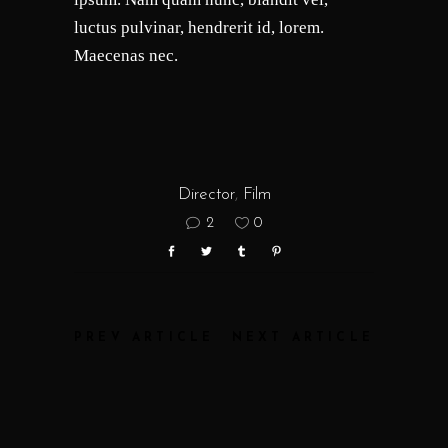
luctus pulvinar, hendrerit id, lorem.
Maecenas nec.
Director
,
Film
2
0
PREV ARTICLE
NEXT ARTICLE