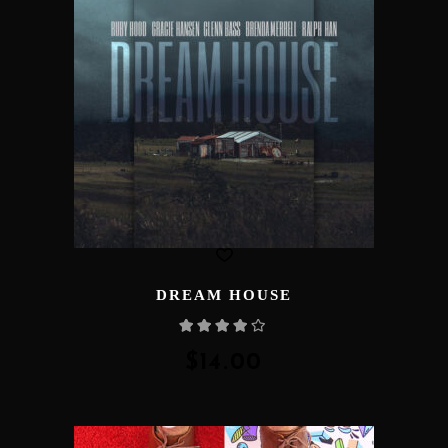
DREAM HOUSE
Rated
4.00
out
of 5
$
14.00