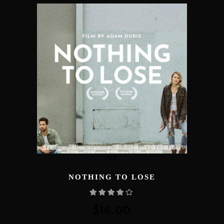
NOTHING TO LOSE
Rated
4.00
out
of 5
$
16.00