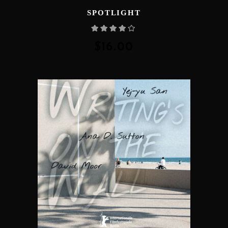
SPOTLIGHT
Rated
4.00
out
of 5
$
16.00