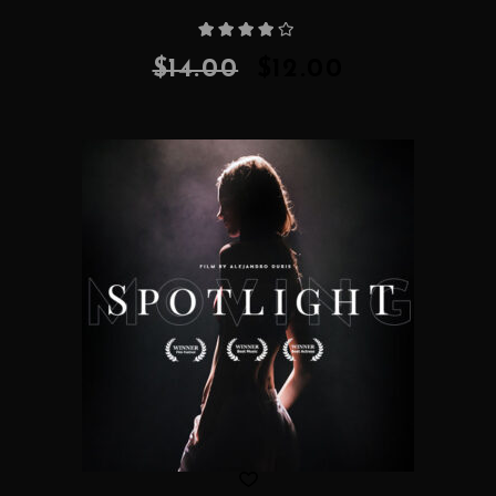
Rated
4.00
out
of 5
$
14.00
$
12.00